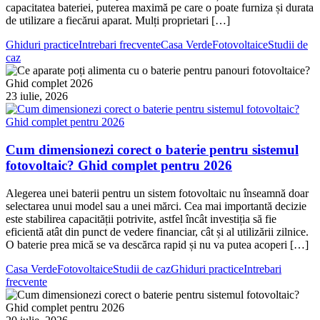
capacitatea bateriei, puterea maximă pe care o poate furniza și durata
de utilizare a fiecărui aparat. Mulți proprietari […]
Ghiduri practice
Intrebari frecvente
Casa Verde
Fotovoltaice
Studii de
caz
23 iulie, 2026
Cum dimensionezi corect o baterie pentru sistemul
fotovoltaic? Ghid complet pentru 2026
Alegerea unei baterii pentru un sistem fotovoltaic nu înseamnă doar
selectarea unui model sau a unei mărci. Cea mai importantă decizie
este stabilirea capacității potrivite, astfel încât investiția să fie
eficientă atât din punct de vedere financiar, cât și al utilizării zilnice.
O baterie prea mică se va descărca rapid și nu va putea acoperi […]
Casa Verde
Fotovoltaice
Studii de caz
Ghiduri practice
Intrebari
frecvente