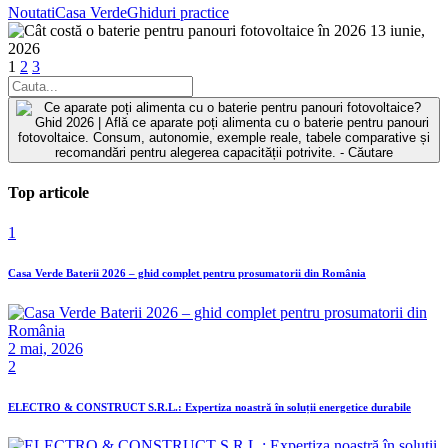
Noutati
Casa Verde
Ghiduri practice
13 iunie,
2026
1
2
3
Top articole
1
Casa Verde Baterii 2026 – ghid complet pentru prosumatorii din România
2 mai, 2026
2
ELECTRO & CONSTRUCT S.R.L.: Expertiza noastră în soluții energetice durabile